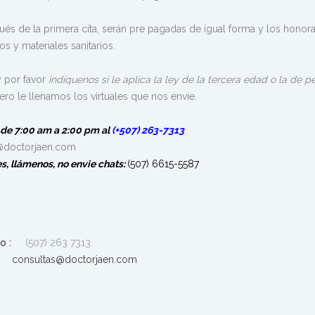
és de la primera cita, serán pre pagadas de igual forma y l
os
honora
s y materiales sanitarios.
y por favor
indíquenos
si le aplica la ley de la tercera edad o la de
ro le llenamos los virtuales que nos envíe.
 de 7:00 am a 2:00 pm
al
(+507) 263-7313
n@doctorjaen.com
es, llámenos,
no envie chats
:
(507) 6615-5587
o :
(507) 263 7313
consultas@doctorjaen.com