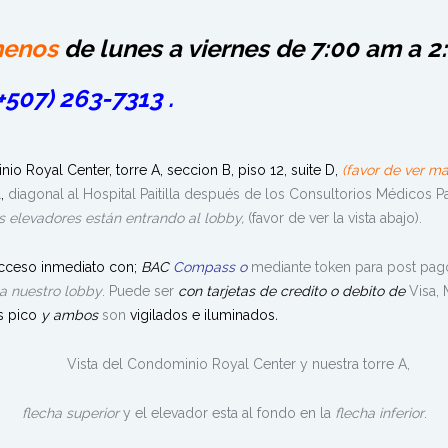
menos
de lunes a viernes de 7:00 am a 2
+507) 263-7313
.
o Royal Center, torre A, seccion B, piso 12, suite D,
(favor de ver m
a,
diagonal al Hospital Paitilla después de los Consultorios Médicos Pa
s elevadores están entrando al lobby,
(favor de ver la vista abajo).
 acceso inmediato con;
BAC
Compass
o
mediante token para post pago
 a nuestro lobby
. Puede ser
con tarjetas de credito o debito de
Visa,
as pico
y ambos
son
vigilados e iluminados
.
Vista del Condominio Royal Center y nuestra torre A,
flecha superior
y el elevador esta al fondo en la
flecha inferior
.