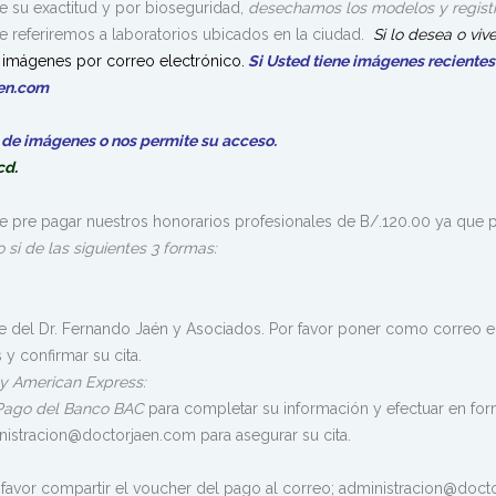
de su exactitud y por
bioseguridad,
desechamos los modelos y regist
le referiremos a laboratorios ubicados en la ciudad.
Si lo desea o viv
s imágenes por correo electrónico.
Si Usted tiene imágenes reciente
jaen.com
io de imágenes o nos permite su acceso.
cd.
e pre pagar nuestros
honorarios profesionales
de B/.120.
00 ya que p
i de las siguientes 3 formas:
del Dr. Fernando Jaén y Asociados. Por favor poner como correo ele
y confirmar su cita.
 y American Express:
Pago del Banco BAC
para completar su información y efectuar en form
inistracion@doctorjaen.com para asegurar su cita.
favor compartir el voucher del pago al correo; administracion@doctor