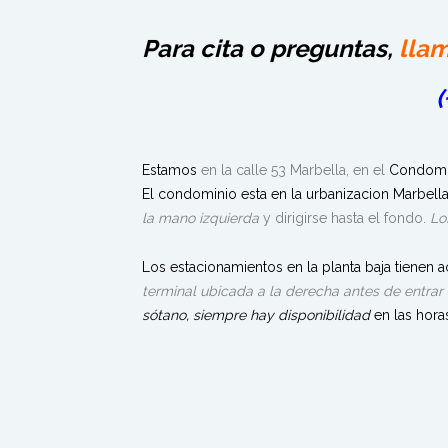
Para cita o preguntas,
lla
(
Estamos
en la calle 53 Marbella, en el
Condomini
El condominio esta en la urbanizacion Marbell
la mano izquierda
y dirigirse hasta el fondo.
Lo
Los estacionamientos en la planta baja tienen
terminal ubicada a la derecha antes de entrar
sótano, siempre hay disponibilidad
en las hor