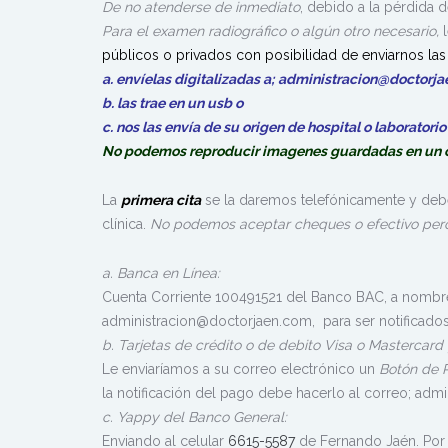
De no atenderse de inmediato
, debido a la pérdida 
Para el examen radiográfico o algún otro necesario,
públicos o privados con posibilidad de enviarnos la
a. envíelas digitalizadas a; administracion@doctor
b. las trae en un usb o
c. nos las envía de su origen de hospital o laborator
No podemos reproducir imagenes guardadas en un 
La
primera cita
se la daremos telefónicamente y deb
clínica.
No podemos aceptar cheques o efectivo pero s
a. Banca en Línea:
Cuenta Corriente 100491521 del Banco BAC, a nombre 
administracion@doctorjaen.com, para ser notificados 
b. Tarjetas de crédito o de debito Visa o Mastercard
Le enviaríamos a su correo electrónico un
Botón de 
la notificación del pago debe hacerlo al correo; adm
c. Yappy del Banco General:
Enviando al celular
6615-5587
de Fernando Jaén. Por 