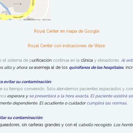
Royal Center en mapa de Google
Royal Center con indicaciones de Waze
 el sistema de p
urificación
continua en la
clínica
y elevadores.
A
l en
s alto y ahora se
asemeja al de los
quirófanos
de los hospitales
,
inc
ra evitar su
contaminación
:
nte su tiempo convenido. Solo atendemos pacientes espaciados y con
nca
esperara y
se presentará a la hora exacta
.
El paciente
asistirá s
amente
dependiente
.
El acudiente o cuidador
cumplirá
las normas.
itar su
contaminación
:
queadores, sin carteras grandes y con el
cabello
recogido
.
Los homb