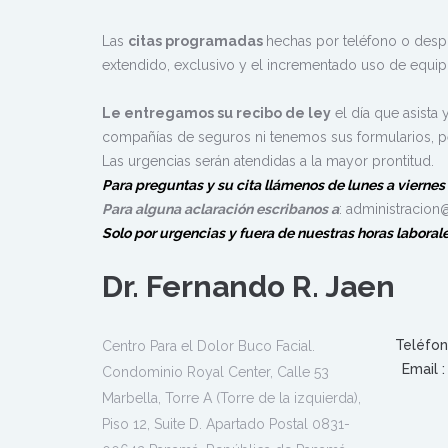
Las
citas programadas
hechas por teléfono o despu
extendido, exclusivo y el incrementado uso de equipo
Le entregamos su recibo de ley
el día que asista 
compañías de seguros ni tenemos sus formularios, pe
Las urgencias serán atendidas a la mayor prontitud.
Para preguntas y su cita
llámenos
de lunes a viernes
P
ara alguna aclaración escribanos a
: administracio
Solo por urgencias
y fuera de nuestras horas laboral
Dr. Fernando R. Jaen
Teléfon
Centro Para el Dolor Buco Facial.
Email :
Condominio Royal Center, Calle 53
Marbella, Torre A (Torre de la izquierda),
Piso 12, Suite D. Apartado Postal 0831-